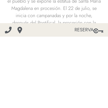
el pueblo y se expone la estatua de Santa María
Magdalena en procesión. El 22 de julio, se
inicia con campanadas y por la noche,
después del Pontifical, la procesión con la
RESERVA
estatua de la santa recorre el pueblo,
acompañada por la banda de música. Al
finalizar, se lleva a cabo un programa lírico
sinfónico y a medianoche, se realizan
espectaculares fuegos artificiales sobre el mar.