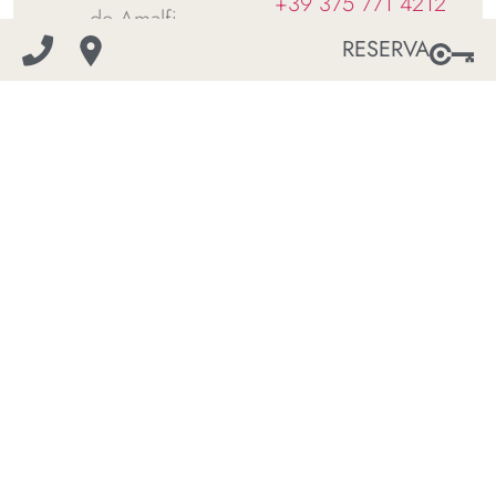
+39 375 771 4212
de Amalfi.
Email:
info@frennesia.it
RESERVA
A pocos metros se
encuentra la parada
de autobús. La plaza
de Atrani, la playa y el
alquiler de barcos
están a 2 minutos a
pie.
Olvida el coche,
¡ESTÁS DE
VACACIONES!