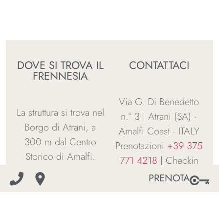
DOVE SI TROVA IL
CONTATTACI
FRENNESIA
Via G. Di Benedetto
La struttura si trova nel
n.° 3 | Atrani (SA) ·
Borgo di Atrani, a
Amalfi Coast · ITALY
300 m dal Centro
Prenotazioni
+39 375
Storico di Amalfi.
771 4218
| Checkin
A pochi metri si trova
+39 375 771 4212
PRENOTA
la fermata del Bus. La
Email:
info@frennesia.it
piazza di Atrani, la
Spiaggia e il